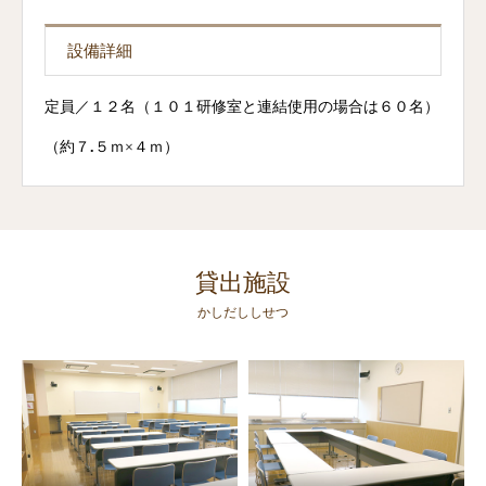
設備詳細
定員／１２名（１０１研修室と連結使用の場合は６０名）
（約７
.
５ｍ×４ｍ）
貸出施設
かしだししせつ