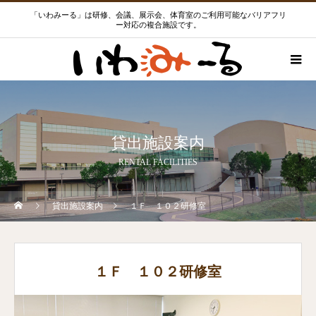
「いわみーる」は研修、会議、展示会、体育室のご利用可能なバリアフリ
ー対応の複合施設です。
貸出施設案内
RENTAL FACILITIES
貸出施設案内
１Ｆ １０２研修室
１Ｆ １０２研修室