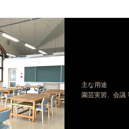
主な用途
園芸実習、会議 