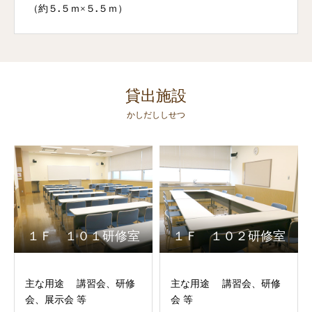
（約５
.
５ｍ×５
.
５ｍ）
貸出施設
かしだししせつ
１Ｆ １０１研修室
１Ｆ １０２研修室
主な用途 講習会、研修
主な用途 講習会、研修
会、展示会 等
会 等