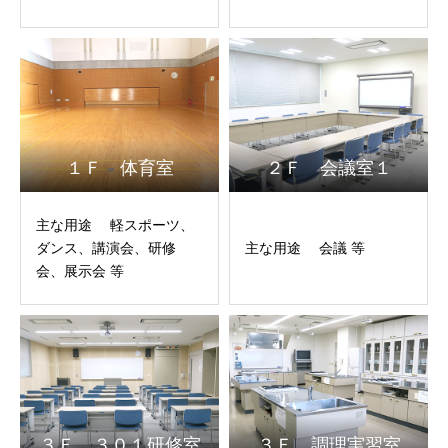
１Ｆ 体育室
２Ｆ 会議室１
主な用途 軽スポーツ、
ダンス、講演会、研修
主な用途 会議 等
会、展示会 等
３Ｆ ３０１研修室
３Ｆ 調理実習室