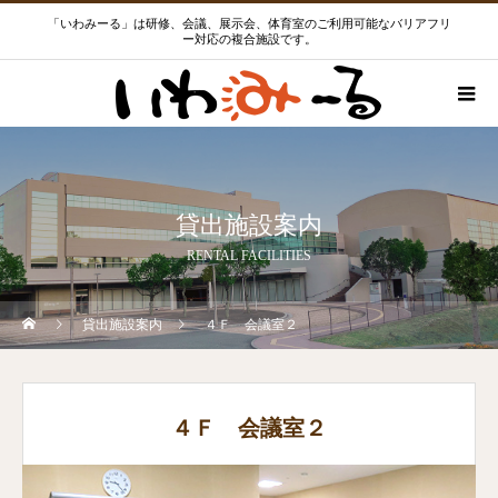
「いわみーる」は研修、会議、展示会、体育室のご利用可能なバリアフリ
ー対応の複合施設です。
貸出施設案内
RENTAL FACILITIES
貸出施設案内
４Ｆ 会議室２
４Ｆ 会議室２