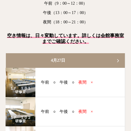
午前（9：00～12：00）
午後（13：00～17：00）
夜間（18：00～21：00）
空き情報は、日々変動しています。詳しくは会館事務室
までご確認ください。
4月27日
午前
○
午後
○
夜間
×
１Ｆ １０１
研修室
午前
○
午後
○
夜間
×
１Ｆ １０２
研修室