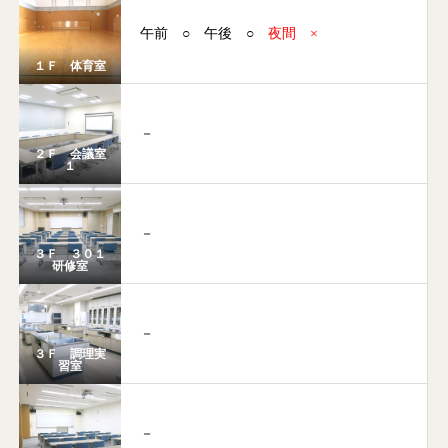
午前
○
午後
○
夜間
×
１Ｆ 体育室
－
２Ｆ 会議室
１
－
３Ｆ ３０１
研修室
－
３Ｆ 調理実
習室
－