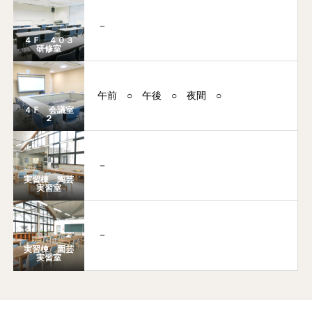
－
４Ｆ ４０３
研修室
午前
○
午後
○
夜間
○
４Ｆ 会議室
２
－
実習棟 陶芸
実習室
－
実習棟 園芸
実習室